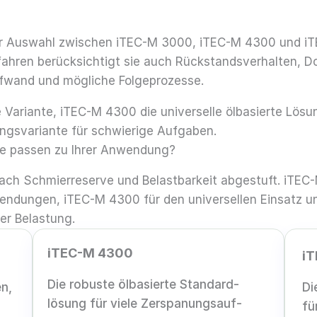
i der Auswahl zwischen iTEC-M 3000, iTEC-M 4300 und i
ahren berücksichtigt sie auch Rückstandsverhalten, D
ufwand und mögliche Folgeprozesse.
re Variante, iTEC-M 4300 die universelle ölbasierte Lös
ngsvariante für schwierige Aufgaben.
e passen zu Ihrer Anwendung?
t nach Schmierreserve und Belastbarkeit abgestuft. iTE
Anwendungen, iTEC-M 4300 für den universellen Einsatz 
er Belastung.
iTEC-M 4300
i
Die robuste ölbasierte Standard­
en,
Di
lösung für viele Zerspanungs­auf­
fü