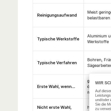
Meist gering
Reinigungsaufwand
belastbaren 
Aluminium u
Typische Werkstoffe
Werkstoffe
Bohren, Frä
Typische Verfahren
Sägearbeite
geringe Rüc
Erste Wahl, wenn…
ölbasierten L
maximale Sc
Nicht erste Wahl,
hohe Punktl