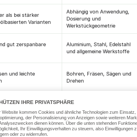
Abhängig von Anwendung,
er als bei stärker
Dosierung und
ölbasierten Varianten
Werkstückgeometrie
nd gut zerspanbare
Aluminium, Stahl, Edelstahl
und allgemeine Werkstoffe
sen und leichte
Bohren, Fräsen, Sägen und
n
Drehen
kstände innerhalb der
eine robuste ölbasierte
inie wichtiger sind als
Standardlösung mit breitem
hmierreserve
Einsatzbereich gesucht wird
möglichst geringe Rückstände
asten oder schwierige
wichtiger sind als breite