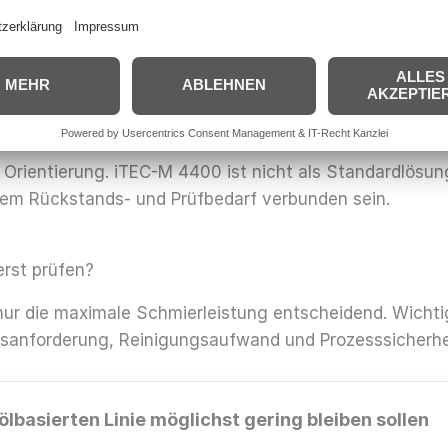
im Vordergrund stehen
Prozessreserve
Bei kritischen Werkstoffen
 Belastung oder
oder sensiblen Folgeprozesse
lgeprozessen sinnvoll
empfohlen
en Orientierung. iTEC-M 4400 ist nicht als Standardlös
em Rückstands- und Prüfbedarf verbunden sein.
erst prüfen?
 nur die maximale Schmierleistung entscheidend. Wichti
sanforderung, Reinigungsaufwand und Prozesssicherhei
lbasierten Linie möglichst gering bleiben sollen