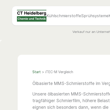
Zum
Inhalt
springen
Kühlschmierstoffe
Sprühsysteme
Verkauf nur an Unterneh
Start
>
iTEC-M Vergleich
Ölbasierte MMS-Schmierstoffe im Verg
Unsere ölbasierten MMS-Schmierstoffe
tragfähiger Schmierfilm, höhere Belas
eignen sich besonders dann, wenn die 