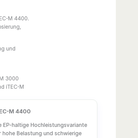
TEC-M 4400.
osierung,
ung und
C-M 3000
und iTEC-M
TEC-M 4400
e EP-haltige Hochleistungsvari­ante
r hohe Belastung und schwierige