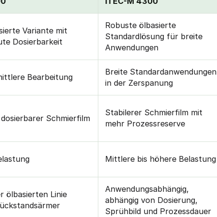
00
iTEC-M 4300
Robuste ölbasierte
sierte Variante mit
Standardlösung für breite
ute Dosierbarkeit
Anwendungen
Breite Standardanwendungen
mittlere Bearbeitung
in der Zerspanung
Stabilerer Schmierfilm mit
 dosierbarer Schmierfilm
mehr Prozessreserve
lastung
Mittlere bis höhere Belastung
Anwendungsabhängig,
r ölbasierten Linie
abhängig von Dosierung,
 rückstandsärmer
Sprühbild und Prozessdauer