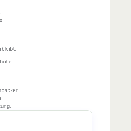
.
e
bleibt.
 hohe
erpacken
n
tung.