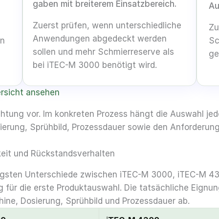
gaben mit breiterem Ein­satz­bereich.
Au
Zuerst prüfen, wenn unter­schied­liche
Zu
Anwendungen abgedeckt werden
en
Sc
sollen und mehr Schmier­reserve als
ge
bei iTEC-M 3000 benötigt wird.
ersicht ansehen
chtung vor. Im konkreten Prozess hängt die Auswahl je
ierung, Sprühbild, Prozessdauer sowie den Anforderun
keit und Rückstands­verhalten
htigsten Unterschiede zwischen iTEC-M 3000, iTEC-M 4
g für die erste Produktauswahl. Die tatsächliche Eignu
ine, Dosierung, Sprühbild und Prozessdauer ab.